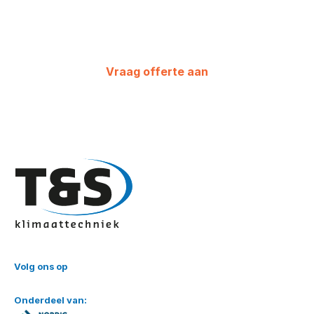
Neem dan vandaag nog contact met
ons op. We staan klaar om u te helpen.
Vraag offerte aan
+31(0) 348 42 29 52
Volg ons op
Onderdeel van: