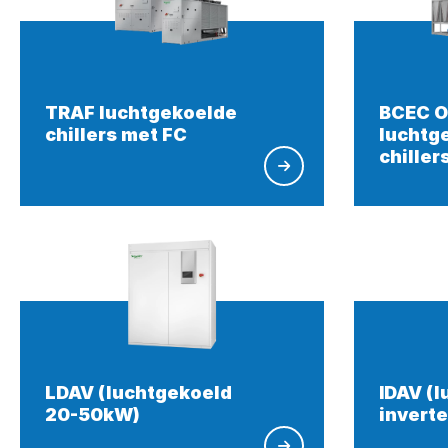
TRAF luchtgekoelde
BCEC Ol
chillers met FC
luchtg
chiller
LDAV (luchtgekoeld
IDAV (
20-50kW)
invert