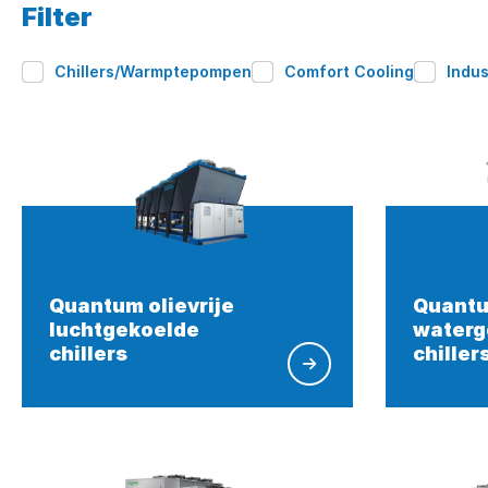
Filter
Chillers/Warmptepompen
Comfort Cooling
Indus
Quantum olievrije
Quantu
luchtgekoelde
waterg
chillers
chiller