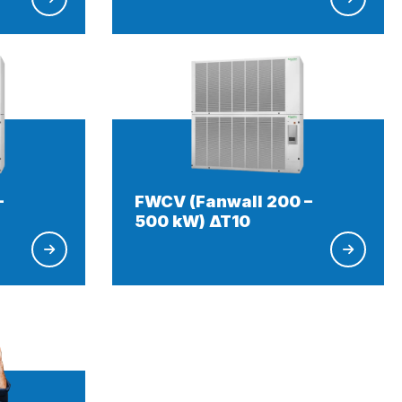
–
FWCV (Fanwall 200 –
500 kW) ∆T10