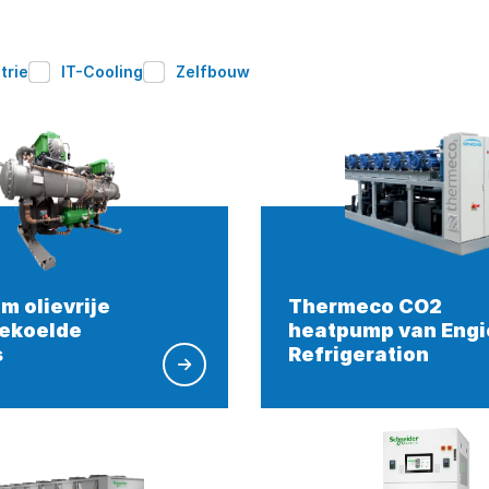
trie
IT-Cooling
Zelfbouw
m olievrije
Thermeco CO2
ekoelde
heatpump van Engi
s
Refrigeration