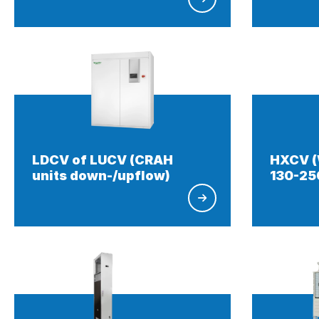
LDCV of LUCV (CRAH
HXCV (
units down-/upflow)
130-25