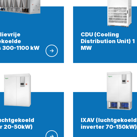
ievrije
CDU (Cooling
ekoelde
Distribution Unit) 1
s 300-1100 kW
MW
luchtgekoeld
IXAV (luchtgekoeld
er 20-50kW)
inverter 70-150kW)