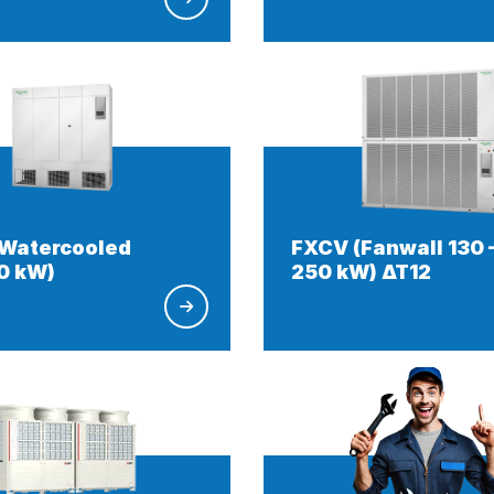
Watercooled
FXCV (Fanwall 130 
0 kW)
250 kW) ∆T12