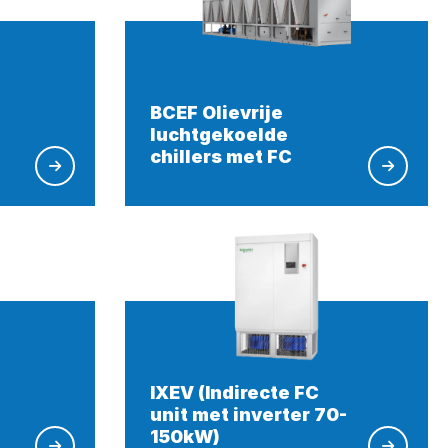
BCEF Olievrije
luchtgekoelde
chillers met FC
IXEV (Indirecte FC
unit met inverter 70-
150kW)