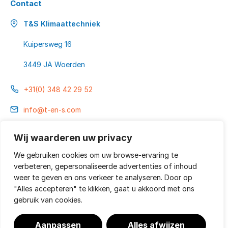
Contact
T&S Klimaattechniek
Kuipersweg 16
3449 JA Woerden
+31(0) 348 42 29 52
info@t-en-s.com
Wij waarderen uw privacy
Service & onderhoud
We gebruiken cookies om uw browse-ervaring te
+31(0) 348 42 29 53
verbeteren, gepersonaliseerde advertenties of inhoud
weer te geven en ons verkeer te analyseren. Door op
"Alles accepteren" te klikken, gaat u akkoord met ons
gebruik van cookies.
Algemene voorwaarden
Aanpassen
Alles afwijzen
Privacyverklaring