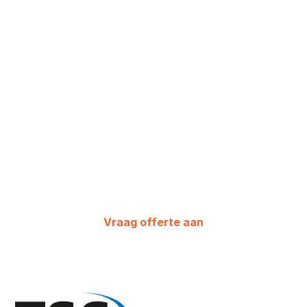
de BCEC Olievrije
luchtgekoelde
chillers 300-1100
kW?
Wij geven advies op maat en bekijken
verschillende mogelijkheden. Neem
vandaag nog contact op.
Vraag offerte aan